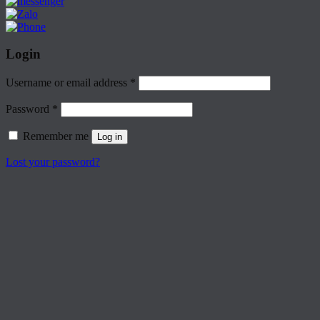
Login
Username or email address
*
Password
*
Remember me
Log in
Lost your password?