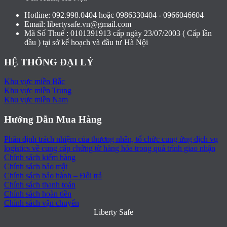
Hotline: 092.998.0404 hoặc 0986330404 - 0966046604
Email:
libertysafe.vn@gmail.com
Mã Số Thuế : 0101391913 cấp ngày 23/07/2003 ( Cấp lần
đầu ) tại sở kế hoạch và đầu tư Hà Nội
HỆ THỐNG ĐẠI LÝ
Khu vực miền Bắc
Khu vực miền Trung
Khu vực miền Nam
Hướng Dẫn Mua Hàng
Phân định trách nhiệm của thương nhân, tổ chức cung ứng dịch vụ
logistics về cung cấp chứng từ hàng hóa trong quá trình giao nhận
Chính sách kiểm hàng
Chính sách bảo mật
Chính sách bảo hành – Đổi trả
Chính sách thanh toán
Chính sách hoàn tiền
Chính sách vận chuyển
Liberty Safe