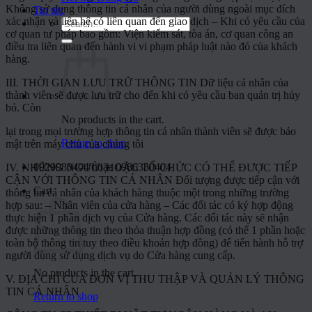
Không sử dụng thông tin cá nhân của người dùng ngoài mục đích
Tin tức
xác nhận và liên hệ có liên quan đến giao dịch – Khi có yêu cầu của
Search
cơ quan tư pháp bao gồm: Viện kiểm sát, tòa án, cơ quan công an
for:
điều tra liên quan đến hành vi vi phạm pháp luật nào đó của khách
hàng.
III. THỜI GIAN LƯU TRỮ THÔNG TIN Dữ liệu cá nhân của
thành viên sẽ được lưu trữ cho đến khi có yêu cầu ban quản trị hủy
bỏ. Còn
No products in the cart.
lại trong mọi trường hợp thông tin cá nhân thành viên sẽ được bảo
Return to shop
mật trên máy chủ của chúng tôi
0929980404 hoặc 0986330404
IV. NHỮNG NGƯỜI HOẶC TỔ CHỨC CÓ THỂ ĐƯỢC TIẾP
CẬN VỚI THÔNG TIN CÁ NHÂN Đối tượng được tiếp cận với
Cart
thông tin cá nhân của khách hàng thuộc một trong những trường
hợp sau: – Nhân viên của cửa hàng – Các đối tác có ký hợp động
thực hiện 1 phần dịch vụ của Cửa hàng. Các đối tác này sẽ nhận
được những thông tin theo thỏa thuận hợp đồng (có thể 1 phần hoặc
toàn bộ thông tin tuy theo điều khoản hợp đồng) để tiến hành hỗ trợ
người dùng sử dụng dịch vụ do Cửa hàng cung cấp.
No products in the cart.
V. ĐỊA CHỈ CỦA ĐƠN VỊ THU THẬP VÀ QUẢN LÝ THÔNG
TIN CÁ NHÂN
Return to shop