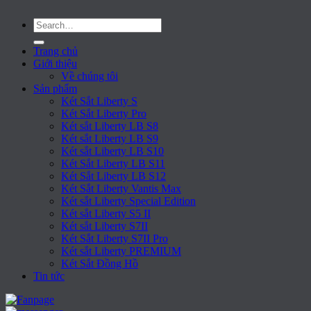
Search
for:
Trang chủ
Giới thiệu
Về chúng tôi
Sản phẩm
Két Sắt Liberty S
Két Sắt Liberty Pro
Két sắt Liberty LB S8
Két sắt Liberty LB S9
Két sắt Liberty LB S10
Két Sắt Liberty LB S11
Két Sắt Liberty LB S12
Két Sắt Liberty Vantis Max
Két sắt Liberty Special Edition
Két sắt Liberty S5 II
Két sắt Liberty S7II
Két Sắt Liberty S7II Pro
Két sắt Liberty PREMIUM
Két Sắt Đồng Hồ
Tin tức