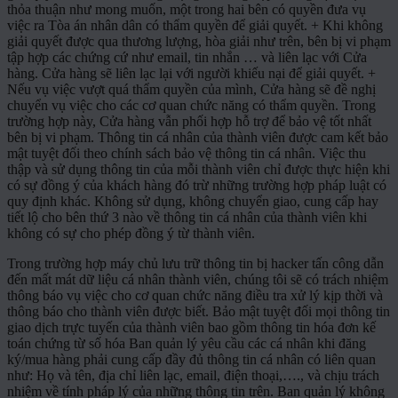
thỏa thuận như mong muốn, một trong hai bên có quyền đưa vụ
việc ra Tòa án nhân dân có thẩm quyền để giải quyết. + Khi không
giải quyết được qua thương lượng, hòa giải như trên, bên bị vi phạm
tập hợp các chứng cứ như email, tin nhắn … và liên lạc với Cửa
hàng. Cửa hàng sẽ liên lạc lại với người khiếu nại để giải quyết. +
Nếu vụ việc vượt quá thẩm quyền của mình, Cửa hàng sẽ đề nghị
chuyển vụ việc cho các cơ quan chức năng có thẩm quyền. Trong
trường hợp này, Cửa hàng vẫn phối hợp hỗ trợ để bảo vệ tốt nhất
bên bị vi phạm. Thông tin cá nhân của thành viên được cam kết bảo
mật tuyệt đối theo chính sách bảo vệ thông tin cá nhân. Việc thu
thập và sử dụng thông tin của mỗi thành viên chỉ được thực hiện khi
có sự đồng ý của khách hàng đó trừ những trường hợp pháp luật có
quy định khác. Không sử dụng, không chuyển giao, cung cấp hay
tiết lộ cho bên thứ 3 nào về thông tin cá nhân của thành viên khi
không có sự cho phép đồng ý từ thành viên.
Trong trường hợp máy chủ lưu trữ thông tin bị hacker tấn công dẫn
đến mất mát dữ liệu cá nhân thành viên, chúng tôi sẽ có trách nhiệm
thông báo vụ việc cho cơ quan chức năng điều tra xử lý kịp thời và
thông báo cho thành viên được biết. Bảo mật tuyệt đối mọi thông tin
giao dịch trực tuyến của thành viên bao gồm thông tin hóa đơn kế
toán chứng từ số hóa Ban quản lý yêu cầu các cá nhân khi đăng
ký/mua hàng phải cung cấp đầy đủ thông tin cá nhân có liên quan
như: Họ và tên, địa chỉ liên lạc, email, điện thoại,…., và chịu trách
nhiệm về tính pháp lý của những thông tin trên. Ban quản lý không