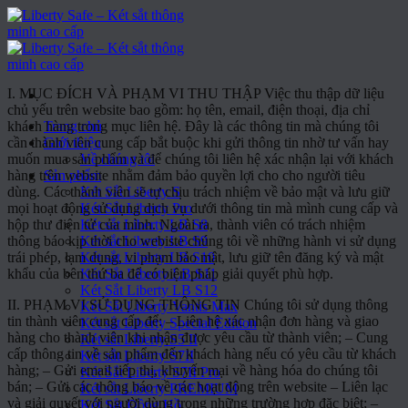
Chuyển
đến
nội
dung
I. MỤC ĐÍCH VÀ PHẠM VI THU THẬP Việc thu thập dữ liệu
chủ yếu trên website bao gồm: họ tên, email, điện thoại, địa chỉ
khách hàng trong mục liên hệ. Đây là các thông tin mà chúng tôi
Trang chủ
cần thành viên cung cấp bắt buộc khi gửi thông tin nhờ tư vấn hay
Giới thiệu
muốn mua sản phẩm và để chúng tôi liên hệ xác nhận lại với khách
Về chúng tôi
hàng trên website nhằm đảm bảo quyền lợi cho cho người tiêu
Sản phẩm
dùng. Các thành viên sẽ tự chịu trách nhiệm về bảo mật và lưu giữ
Két Sắt Liberty S
mọi hoạt động sử dụng dịch vụ dưới thông tin mà mình cung cấp và
Két Sắt Liberty Pro
hộp thư điện tử của mình. Ngoài ra, thành viên có trách nhiệm
Két sắt Liberty LB S8
thông báo kịp thời cho webiste chúng tôi về những hành vi sử dụng
Két sắt Liberty LB S9
trái phép, lạm dụng, vi phạm bảo mật, lưu giữ tên đăng ký và mật
Két sắt Liberty LB S10
khẩu của bên thứ ba để có biện pháp giải quyết phù hợp.
Két Sắt Liberty LB S11
Két Sắt Liberty LB S12
II. PHẠM VI SỬ DỤNG THÔNG TIN Chúng tôi sử dụng thông
Két Sắt Liberty Vantis Max
tin thành viên cung cấp để: – Liên hệ xác nhận đơn hàng và giao
Két sắt Liberty Special Edition
hàng cho thành viên khi nhận được yêu cầu từ thành viên; – Cung
Két sắt Liberty S5 II
cấp thông tin về sản phẩm đến khách hàng nếu có yêu cầu từ khách
Két sắt Liberty S7II
hàng; – Gửi email tiếp thị, khuyến mại về hàng hóa do chúng tôi
Két Sắt Liberty S7II Pro
bán; – Gửi các thông báo về các hoạt động trên website – Liên lạc
Két sắt Liberty PREMIUM
và giải quyết với người dùng trong những trường hợp đặc biệt; –
Két Sắt Đồng Hồ