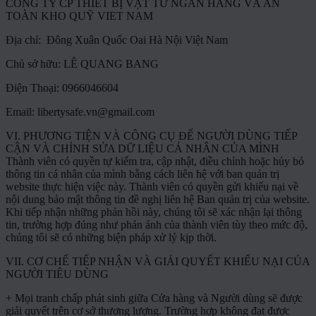
CÔNG TY CP THIẾT BỊ VẬT TƯ NGÂN HÀNG VÀ AN
TOÀN KHO QUỸ VIET NAM
Địa chỉ: Đông Xuân Quốc Oai Hà Nội Việt Nam
Chủ sở hữu: LÊ QUANG BANG
Điện Thoại: 0966046604
Email:
libertysafe.vn@gmail.com
VI. PHƯƠNG TIỆN VÀ CÔNG CỤ ĐỂ NGƯỜI DÙNG TIẾP
CẬN VÀ CHỈNH SỬA DỮ LIỆU CÁ NHÂN CỦA MÌNH
Thành viên có quyền tự kiểm tra, cập nhật, điều chỉnh hoặc hủy bỏ
thông tin cá nhân của mình bằng cách liên hệ với ban quản trị
website thực hiện việc này. Thành viên có quyền gửi khiếu nại về
nội dung bảo mật thông tin đề nghị liên hệ Ban quản trị của website.
Khi tiếp nhận những phản hồi này, chúng tôi sẽ xác nhận lại thông
tin, trường hợp đúng như phản ánh của thành viên tùy theo mức độ,
chúng tôi sẽ có những biện pháp xử lý kịp thời.
VII. CƠ CHẾ TIẾP NHẬN VÀ GIẢI QUYẾT KHIẾU NẠI CỦA
NGƯỜI TIÊU DÙNG
+ Mọi tranh chấp phát sinh giữa Cửa hàng và Người dùng sẽ được
giải quyết trên cơ sở thương lượng. Trường hợp không đạt được