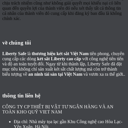
chịu trách nhiệm cũng như không giải quyết mọi khiếu nại có liên
quan đến quyền lợi của thành viên đó nếu xét thấy tất cả thông tin
cá nhân của thành viên đó cung cấp khi đăng ký ban đầu là không
chính xác.
về chúng tôi
Liberty Safe
là
thương hiệu két sắt Việt Nam
tiên phong, chuyên
cung cấp các dòng
két sắt Liberty cao cấp
với công nghệ tiên tiến
và độ an toàn tuyệt đối. Ngay từ khi thành lập, Liberty Safe đã đặt
mục tiêu không chỉ sản xuất két sắt chất lượng mà còn trở thành
biểu tượng về
an ninh tài sản tại Việt Nam
và vươn xa ra thế giới..
thông tin liên hệ
CÔNG TY CP THIẾT BỊ VẬT TƯ NGÂN HÀNG VÀ AN
TOÀN KHO QUỸ VIET NAM
Địa chỉ: Nhà máy tọa lạc gần Khu Công nghệ cao Hòa Lạc-
Yên Xuân, Hà Nội.